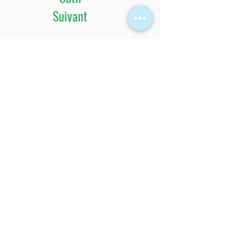
Suivant
Vous allez animer cet outil ?
Envoyez-nous votre retour et vos
témoignages !
Photos, commentaires... tout ce qui
peut contribuer à aider d'autres
personnes à l'utiliser