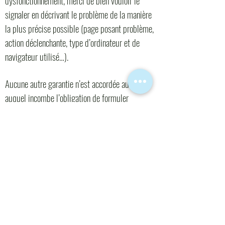
dysfonctionnement, merci de bien vouloir le
signaler en décrivant le problème de la manière
la plus précise possible (page posant problème,
action déclenchante, type d’ordinateur et de
navigateur utilisé…).
Aucune autre garantie n’est accordée au client,
auquel incombe l’obligation de formuler
clairement ses besoins et le devoir de
s’informer. Si des informations fournies par
l’association Au Fil des Séounes sur le site
www.alabonnefrenquete.fr
apparaissent
inexactes, il appartiendra au client de procéder
lui-même à toutes vérifications de la cohérence
ou de la vraisemblance des résultats obtenus.
L’association Au Fil des Séounes ne sera en
aucune façon responsable vis-à-vis des tiers de